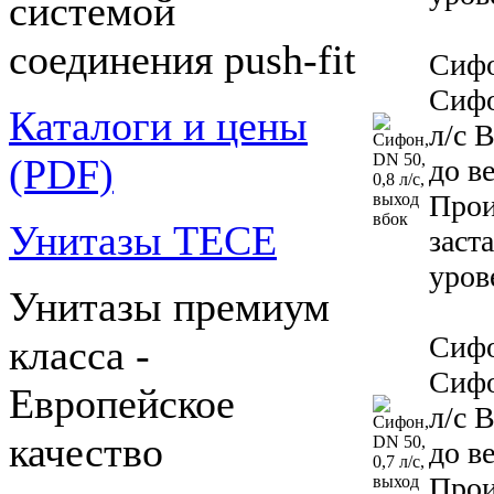
системой
соединения push-fit
Сифо
Сифо
Каталоги и цены
л/с 
(PDF)
до в
Прои
Унитазы TECE
заст
уров
Унитазы премиум
Сифо
класса -
Сифо
Европейское
л/с 
качество
до в
Прои