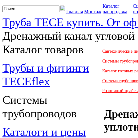
Каталог
С
Главная
Монтаж
распродажа
по
Труба TECE купить. От оф
Дренажный канал угловой
Каталог товаров
Сантехнические и
Системы трубопро
Трубы и фитинги
Каталог готовых 
TECEflex
Система трубопро
Розничный прайс-
Системы
трубопроводов
Дрена
уплот
Каталоги и цены