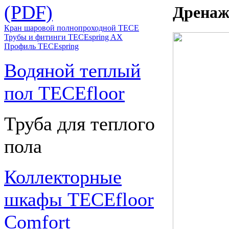
(PDF)
Дренаж
Кран шаровой полнопроходной ТЕСЕ
Трубы и фитинги TECEspring AX
Профиль TECEspring
Водяной теплый
пол TECEfloor
Труба для теплого
пола
Коллекторные
шкафы TECEfloor
Comfort