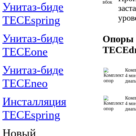
Унитаз-биде
заст
уров
TECEspring
Унитаз-биде
Опоры 
TECEdr
TECEone
Унитаз-биде
Комп
4 мо
TECEneo
диапа
Инсталляция
Комп
4 мо
диапа
TECEspring
Новый