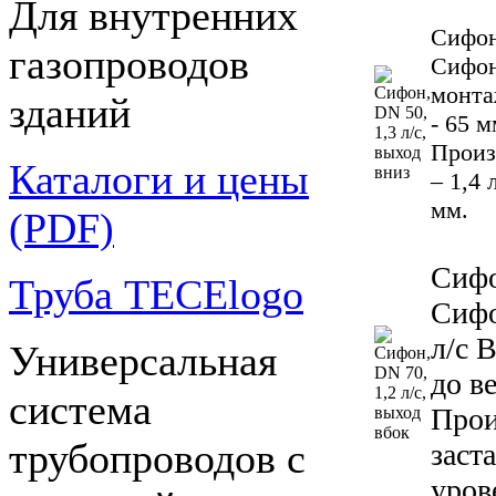
Для внутренних
Сифон
газопроводов
Сифон
монта
зданий
- 65 м
Произ
Каталоги и цены
– 1,4
мм.
(PDF)
Сифо
Труба TECElogo
Сифо
л/с 
Универсальная
до в
система
Прои
трубопроводов с
заст
уров