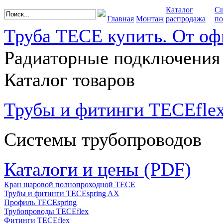
Каталог
С
Главная
Монтаж
распродажа
по
Труба TECE купить. От оф
Радиаторные подключения
Каталог товаров
Трубы и фитинги TECEfle
Системы трубопроводов
Каталоги и цены (PDF)
Кран шаровой полнопроходной ТЕСЕ
Трубы и фитинги TECEspring AX
Профиль TECEspring
Трубопроводы TECEflex
Фитинги TECEflex