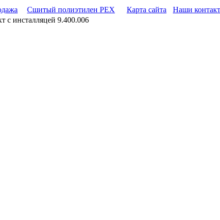
одажа
Сшитый полиэтилен PEX
Карта сайта
Наши контак
т с инсталляцей 9.400.006