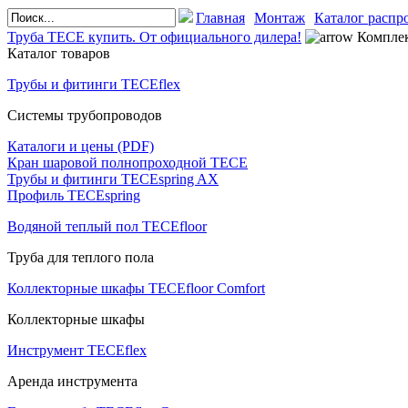
Главная
Монтаж
Каталог распр
Труба TECE купить. От официального дилера!
Комплек
Каталог товаров
Трубы и фитинги TECEflex
Системы трубопроводов
Каталоги и цены (PDF)
Кран шаровой полнопроходной ТЕСЕ
Трубы и фитинги TECEspring AX
Профиль TECEspring
Водяной теплый пол TECEfloor
Труба для теплого пола
Коллекторные шкафы TECEfloor Comfort
Коллекторные шкафы
Инструмент TECEflex
Аренда инструмента