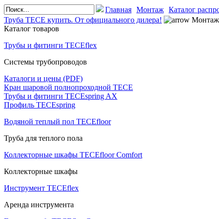
Главная
Монтаж
Каталог распр
Труба TECE купить. От официального дилера!
Монтаж
Каталог товаров
Трубы и фитинги TECEflex
Системы трубопроводов
Каталоги и цены (PDF)
Кран шаровой полнопроходной ТЕСЕ
Трубы и фитинги TECEspring AX
Профиль TECEspring
Водяной теплый пол TECEfloor
Труба для теплого пола
Коллекторные шкафы TECEfloor Comfort
Коллекторные шкафы
Инструмент TECEflex
Аренда инструмента