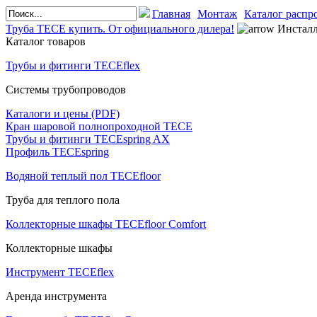
Главная
Монтаж
Каталог распр
Труба TECE купить. От официального дилера!
Инсталл
Каталог товаров
Трубы и фитинги TECEflex
Системы трубопроводов
Каталоги и цены (PDF)
Кран шаровой полнопроходной ТЕСЕ
Трубы и фитинги TECEspring AX
Профиль TECEspring
Водяной теплый пол TECEfloor
Труба для теплого пола
Коллекторные шкафы TECEfloor Comfort
Коллекторные шкафы
Инструмент TECEflex
Аренда инструмента