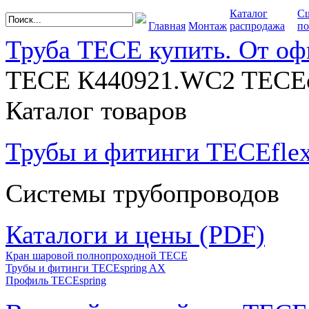
Каталог
С
Главная
Монтаж
распродажа
по
Труба TECE купить. От оф
TECE К440921.WC2 TECEon
Каталог товаров
Трубы и фитинги TECEfle
Системы трубопроводов
Каталоги и цены (PDF)
Кран шаровой полнопроходной ТЕСЕ
Трубы и фитинги TECEspring AX
Профиль TECEspring