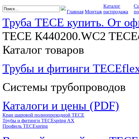
Каталог
С
Главная
Монтаж
распродажа
по
Труба TECE купить. От оф
TECE К440200.WC2 TECEon
Каталог товаров
Трубы и фитинги TECEfle
Системы трубопроводов
Каталоги и цены (PDF)
Кран шаровой полнопроходной ТЕСЕ
Трубы и фитинги TECEspring AX
Профиль TECEspring