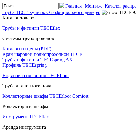
Главная
Монтаж
Каталог распр
Труба TECE купить. От официального дилера!
TECE 93
Каталог товаров
Трубы и фитинги TECEflex
Системы трубопроводов
Каталоги и цены (PDF)
Кран шаровой полнопроходной ТЕСЕ
Трубы и фитинги TECEspring AX
Профиль TECEspring
Водяной теплый пол TECEfloor
Труба для теплого пола
Коллекторные шкафы TECEfloor Comfort
Коллекторные шкафы
Инструмент TECEflex
Аренда инструмента